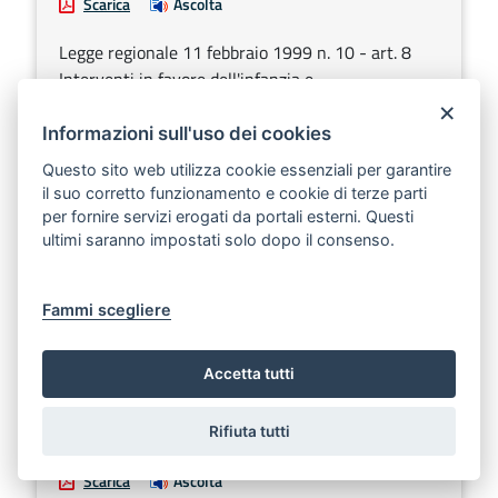
Scarica
Ascolta
Legge regionale 11 febbraio 1999 n. 10 - art. 8
Interventi in favore dell'infanzia e
dell'adolescenza. Comune di Nardò - Piano
×
triennale dell'ambito territoriale della Provincia di
Informazioni sull'uso dei cookies
Lecce - 3° anno - Approvazione e finanziamento
Questo sito web utilizza cookie essenziali per garantire
progetto denominato "Area di Coordinamento -
il suo corretto funzionamento e cookie di terze parti
Direzione - Valutazione e Monitoraggio". Esercizio
per fornire servizi erogati da portali esterni. Questi
finanziario 2001 - cap. 786000 - Residui di
ultimi saranno impostati solo dopo il consenso.
stanziamento 1999.
Fammi scegliere
Sezione:
Determinazioni dirigenziali aventi contenuto di
interesse generale
Accetta tutti
DETERMINAZIONE DEL DIRIGENTE DEL
SETTORE SERVIZI SOCIALI 11 giugno 2001, n.
Rifiuta tutti
123
Scarica
Ascolta