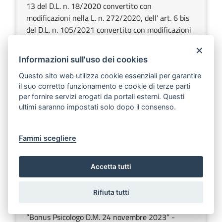
13 del D.L. n. 18/2020 convertito con
modificazioni nella L. n. 272/2020, dell’ art. 6 bis
del D.L. n. 105/2021 convertito con modificazioni
nella L. n. 126/2021, dell’art. 15 del D.L. n.
×
34/2023 convertito con modificazioni nella L. n.
Informazioni sull'uso dei cookies
56/2023, nonché della determinazione del
Questo sito web utilizza cookie essenziali per garantire
Dirigente Sezione Strategie e Governo dell’Offerta
il suo corretto funzionamento e cookie di terze parti
n. 154 del 29.03.2024
per fornire servizi erogati da portali esterni. Questi
ultimi saranno impostati solo dopo il consenso.
Sezione:
Determinazioni dirigenziali aventi contenuto di
interesse generale
Argomenti:
Sanità
Fammi scegliere
DETERMINAZIONE DEL DIRIGENTE SEZIONE
Accetta tutti
STRATEGIE E GOVERNO DELL’OFFERTA 13
dicembre 2024, n. 600
Rifiuta tutti
Scarica
Ascolta
“Bonus Psicologo D.M. 24 novembre 2023” -