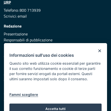
URP
Telefono: 800 713939
Scrivici:
email
Redazione
Presentazione
Responsabili di pubblicazione
×
Protezione civile
Informazioni sull'uso dei cookies
Vai al sito di Protezione Civile Puglia
Questo sito web utilizza cookie essenziali per garantire
Iniziativa finanziata con risorse del POR Puglia 2014/2020 -
il suo corretto funzionamento e cookie di terze parti
Asse XI
per fornire servizi erogati da portali esterni. Questi
ultimi saranno impostati solo dopo il consenso.
Note legali
Cookie e privacy
Fammi scegliere
Atti di notifica
Feed RSS
Accetta tutti