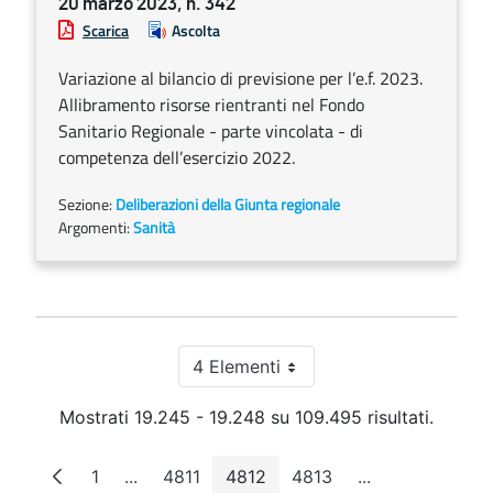
20 marzo 2023, n. 342
Scarica
Ascolta
Variazione al bilancio di previsione per l’e.f. 2023.
Allibramento risorse rientranti nel Fondo
Sanitario Regionale - parte vincolata - di
competenza dell’esercizio 2022.
Sezione:
Deliberazioni della Giunta regionale
Argomenti:
Sanità
4 Elementi
Per pagina
Mostrati 19.245 - 19.248 su 109.495 risultati.
1
...
4811
4812
4813
...
Pagina
Pagine intermedie
Pagina
Pagina
Pagina
Pagine interme