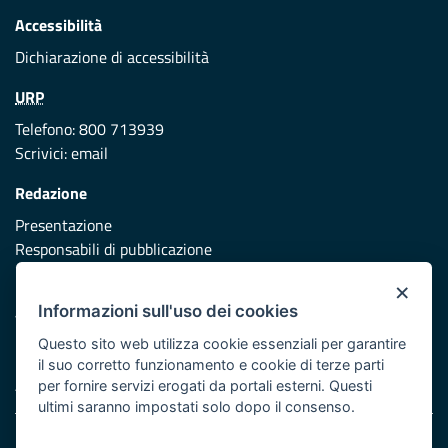
Accessibilità
Dichiarazione di accessibilità
URP
Telefono: 800 713939
Scrivici:
email
Redazione
Presentazione
Responsabili di pubblicazione
×
Protezione civile
Informazioni sull'uso dei cookies
Vai al sito di Protezione Civile Puglia
Questo sito web utilizza cookie essenziali per garantire
Iniziativa finanziata con risorse del POR Puglia 2014/2020 -
il suo corretto funzionamento e cookie di terze parti
Asse XI
per fornire servizi erogati da portali esterni. Questi
ultimi saranno impostati solo dopo il consenso.
Note legali