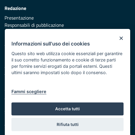
Redazione
Presentazione
Responsabili di pubblicazione
×
Protezione civile
Informazioni sull'uso dei cookies
Vai al sito di Protezione Civile Puglia
Questo sito web utilizza cookie essenziali per garantire
Iniziativa finanziata con risorse del POR Puglia 2014/2020 -
il suo corretto funzionamento e cookie di terze parti
Asse XI
per fornire servizi erogati da portali esterni. Questi
ultimi saranno impostati solo dopo il consenso.
Note legali
Cookie e privacy
Fammi scegliere
Atti di notifica
Feed RSS
Accetta tutti
Servizi Intranet
Rifiuta tutti
© Regione Puglia