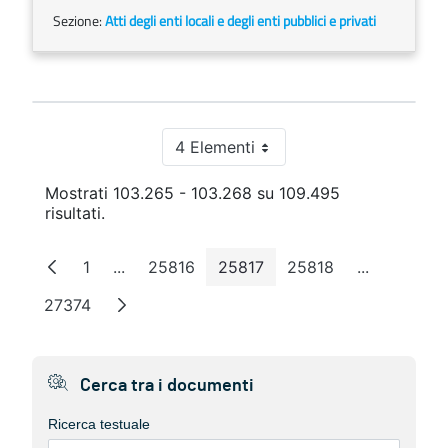
Sezione:
Atti degli enti locali e degli enti pubblici e privati
4 Elementi
Per pagina
Mostrati 103.265 - 103.268 su 109.495
risultati.
1
...
25816
25817
25818
...
Pagina
Pagine intermedie
Pagina
Pagina
Pagina
Pagine int
27374
Pagina
Cerca tra i documenti
Ricerca testuale