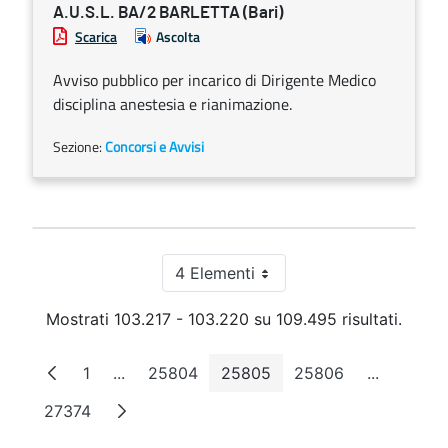
A.U.S.L. BA/2 BARLETTA (Bari)
Scarica
Ascolta
Avviso pubblico per incarico di Dirigente Medico
disciplina anestesia e rianimazione.
Sezione:
Concorsi e Avvisi
4 Elementi
Per pagina
Mostrati 103.217 - 103.220 su 109.495 risultati.
1
...
25804
25805
25806
...
Pagina
Pagine intermedie
Pagina
Pagina
Pagina
Pagine in
27374
Pagina