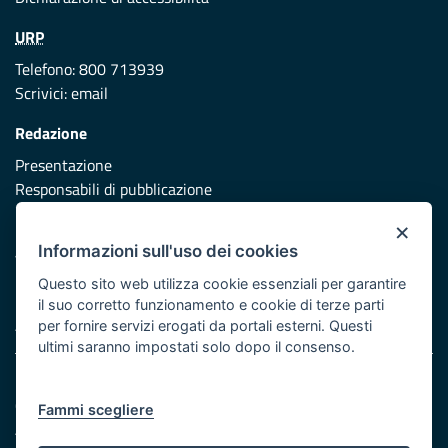
URP
Telefono: 800 713939
Scrivici:
email
Redazione
Presentazione
Responsabili di pubblicazione
×
Protezione civile
Informazioni sull'uso dei cookies
Vai al sito di Protezione Civile Puglia
Questo sito web utilizza cookie essenziali per garantire
Iniziativa finanziata con risorse del POR Puglia 2014/2020 -
il suo corretto funzionamento e cookie di terze parti
Asse XI
per fornire servizi erogati da portali esterni. Questi
ultimi saranno impostati solo dopo il consenso.
Note legali
Cookie e privacy
Fammi scegliere
Atti di notifica