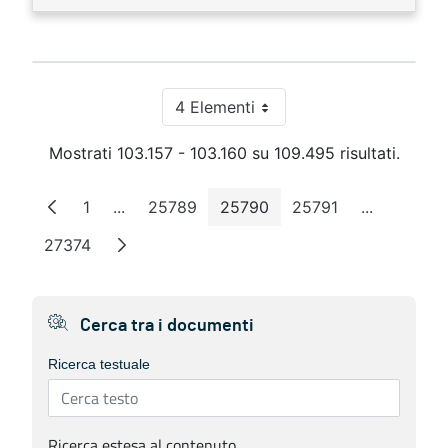
4 Elementi
Per pagina
Mostrati 103.157 - 103.160 su 109.495 risultati.
1
...
25789
25790
25791
...
Pagina
Pagine intermedie
Pagina
Pagina
Pagina
Pagine int
27374
Pagina
Cerca tra i documenti
Ricerca testuale
Ricerca estesa al contenuto