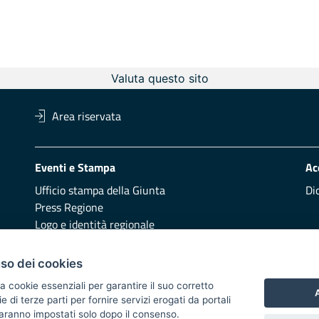
Valuta questo sito
Area riservata
Eventi e Stampa
Ac
Ufficio stampa della Giunta
Di
Press Regione
Logo e identità regionale
Redazione
Pr
uso dei cookies
Presentazione
Vai
a cookie essenziali per garantire il suo corretto
A
di terze parti per fornire servizi erogati da portali
Responsabili di pubblicazione
 saranno impostati solo dopo il consenso.