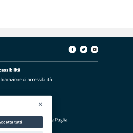
cessibilità
chiarazione di accessibilità
×
otezione civile
 al sito di Protezione Civile Puglia
ccetta tutti