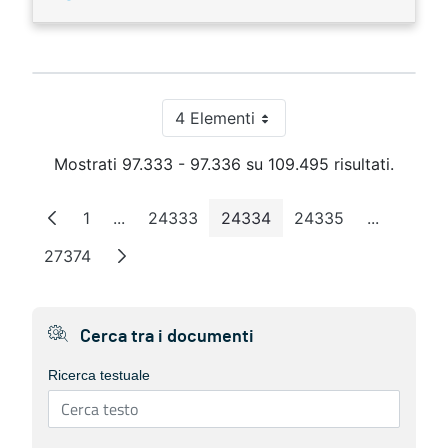
4 Elementi
Per pagina
Mostrati 97.333 - 97.336 su 109.495 risultati.
1
...
24333
24334
24335
...
Pagina
Pagine intermedie
Pagina
Pagina
Pagina
Pagine in
27374
Pagina
Cerca tra i documenti
Ricerca testuale