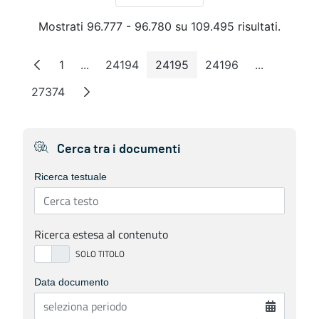
Mostrati 96.777 - 96.780 su 109.495 risultati.
1
...
24194
24195
24196
...
Pagina
Pagine intermedie
Pagina
Pagina
Pagina
Pagine int
27374
Pagina
Cerca tra i documenti
Ricerca testuale
Ricerca estesa al contenuto
Data documento