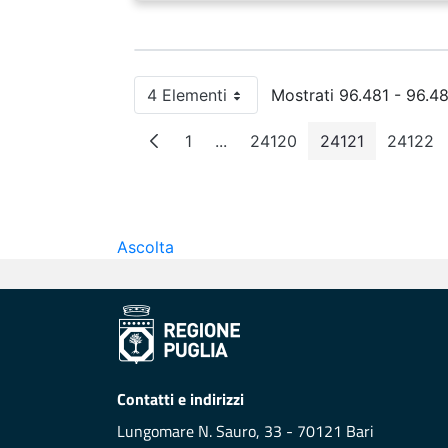
4 Elementi
Mostrati 96.481 - 96.48
Per pagina
1
...
24120
24121
24122
Pagina
Pagine intermedie
Pagina
Pagina
Pagi
Ascolta
Contatti e indirizzi
Lungomare N. Sauro, 33 - 70121 Bari