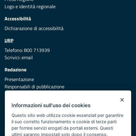
Logo e identità regionale
Accessibilità
Dichiarazione di accessibilità
URP
Telefono: 800 713939
Scrivici:
email
Redazione
Presentazione
Responsabili di pubblicazione
×
Protezione civile
Informazioni sull'uso dei cookies
Vai al sito di Protezione Civile Puglia
Questo sito web utilizza cookie essenziali per garantire
Iniziativa finanziata con risorse del POR Puglia 2014/2020 -
il suo corretto funzionamento e cookie di terze parti
Asse XI
per fornire servizi erogati da portali esterni. Questi
ultimi saranno impostati solo dopo il consenso.