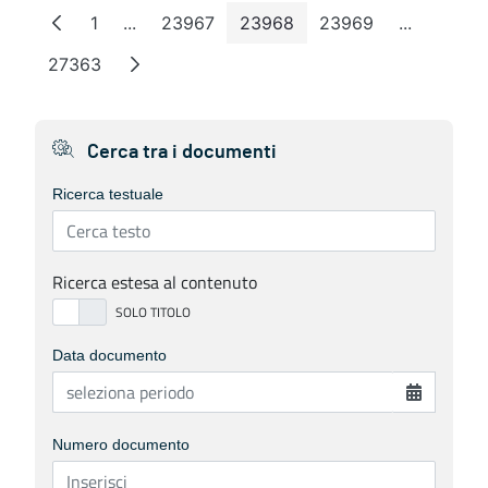
1
...
23967
23968
23969
...
Pagina
Pagine intermedie
Pagina
Pagina
Pagina
Pagine in
27363
Pagina
Cerca tra i documenti
Ricerca testuale
Ricerca estesa al contenuto
Data documento
Numero documento