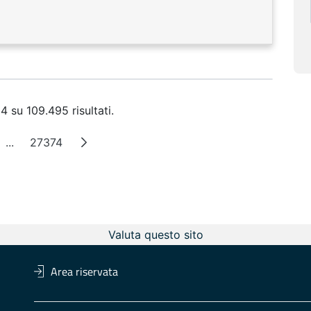
4 su 109.495 risultati.
...
27374
na
Pagine intermedie
Pagina
Valuta questo sito
Area riservata