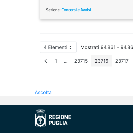
Sezione:
Concorsi e Avvisi
4 Elementi
Mostrati 94.861 - 94.86
Per pagina
1
...
23715
23716
23717
Pagina
Pagine intermedie
Pagina
Pagina
Pagi
Ascolta