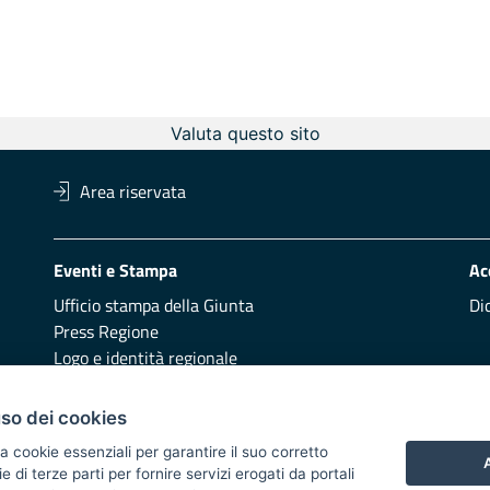
Valuta questo sito
Area riservata
Eventi e Stampa
Ac
Ufficio stampa della Giunta
Di
Press Regione
Logo e identità regionale
Redazione
Pr
uso dei cookies
Presentazione
Vai
a cookie essenziali per garantire il suo corretto
A
di terze parti per fornire servizi erogati da portali
Responsabili di pubblicazione