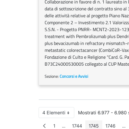
Collaborazione in favore di n. 1 laureato i
data di sottoscrizione del contratto sino 
delle attività relative al progetto Piano Na
Componente 2 – Investimento 2.1 Valorizza
S.S.N. - Progetto PNRR- MCNT2-2023-123
treatment with Pembrolizumab plus Dendritic
plus bevacizumab in refractory mismatch-re
metastatic colorectacancer (CombiCoR-Vax)”,
Fondazione di Culto e Religione “Card. G. 
B73C24000530005 collegato al CUP Mas
Sezione:
Concorsi e Avvisi
4 Elementi
Mostrati 6.977 - 6.980 s
Per pagina
1
...
1744
1745
1746
...
Pagina
Pagine intermedie
Pagina
Pagina
Pagina
Pa