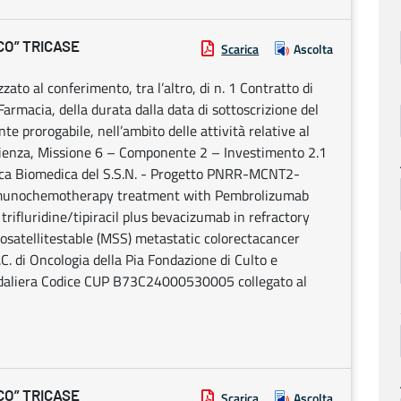
CO” TRICASE
Scarica
Ascolta
izzato al conferimento, tra l’altro, di n. 1 Contratto di
Farmacia, della durata dalla data di sottoscrizione del
 prorogabile, nell’ambito delle attività relative al
ilienza, Missione 6 – Componente 2 – Investimento 2.1
rca Biomedica del S.S.N. - Progetto PNRR-MCNT2-
mmunochemotherapy treatment with Pembrolizumab
 trifluridine/tipiracil plus bevacizumab in refractory
osatellitestable (MSS) metastatic colorectacancer
C. di Oncologia della Pia Fondazione di Culto e
edaliera Codice CUP B73C24000530005 collegato al
CO” TRICASE
Scarica
Ascolta