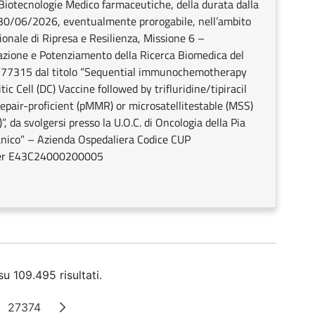
n Biotecnologie Medico farmaceutiche, della durata dalla
al 30/06/2026, eventualmente prorogabile, nell’ambito
zionale di Ripresa e Resilienza, Missione 6 –
zione e Potenziamento della Ricerca Biomedica del
77315 dal titolo “Sequential immunochemotherapy
 Cell (DC) Vaccine followed by trifluridine/tipiracil
pair-proficient (pMMR) or microsatellitestable (MSS)
 da svolgersi presso la U.O.C. di Oncologia della Pia
Panico” – Azienda Ospedaliera Codice CUP
ter E43C24000200005
u 109.495 risultati.
27374
gine intermedie
Pagina