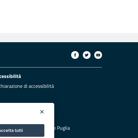
cessibilità
chiarazione di accessibilità
×
otezione civile
 al sito di Protezione Civile Puglia
ccetta tutti