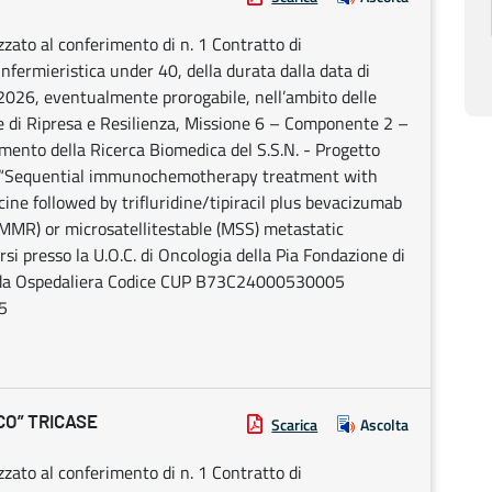
lizzato al conferimento di n. 1 Contratto di
Infermieristica under 40, della durata dalla data di
/2026, eventualmente prorogabile, nell’ambito delle
le di Ripresa e Resilienza, Missione 6 – Componente 2 –
mento della Ricerca Biomedica del S.S.N. - Progetto
“Sequential immunochemotherapy treatment with
ine followed by trifluridine/tipiracil plus bevacizumab
pMMR) or microsatellitestable (MSS) metastatic
si presso la U.O.C. di Oncologia della Pia Fondazione di
ienda Ospedaliera Codice CUP B73C24000530005
5
CO” TRICASE
Scarica
Ascolta
lizzato al conferimento di n. 1 Contratto di