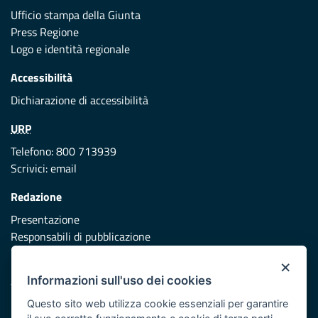
Ufficio stampa della Giunta
Press Regione
Logo e identità regionale
Accessibilità
Dichiarazione di accessibilità
URP
Telefono: 800 713939
Scrivici:
email
Redazione
Presentazione
Responsabili di pubblicazione
×
Protezione civile
Informazioni sull'uso dei cookies
Vai al sito di Protezione Civile Puglia
Questo sito web utilizza cookie essenziali per garantire
Iniziativa finanziata con risorse del POR Puglia 2014/2020 -