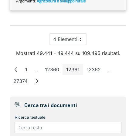
Argomenti:
Agricoltura e sviluppo rurale
4 Elementi
Per pagina
Mostrati 49.441 - 49.444 su 109.495 risultati.
1
...
12360
12361
12362
...
Pagina
Pagine intermedie
Pagina
Pagina
Pagina
Pagine inte
27374
Pagina
Cerca tra i documenti
Ricerca testuale