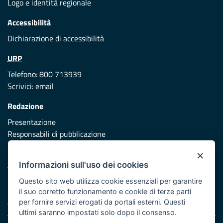
Logo e identità regionale
Accessibilità
Dichiarazione di accessibilità
URP
Telefono: 800 713939
Scrivici:
email
Redazione
Presentazione
Responsabili di pubblicazione
×
Protezione civile
Informazioni sull'uso dei cookies
Vai al sito di Protezione Civile Puglia
Questo sito web utilizza cookie essenziali per garantire
Iniziativa finanziata con risorse del POR Puglia 2014/2020 -
il suo corretto funzionamento e cookie di terze parti
Asse XI
per fornire servizi erogati da portali esterni. Questi
ultimi saranno impostati solo dopo il consenso.