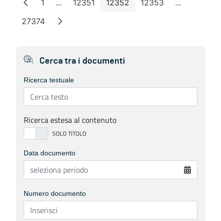
1
...
12351
12352
12353
...
Pagina
Pagine intermedie
Pagina
Pagina
Pagina
Pagine inte
27374
Pagina
Cerca tra i documenti
Ricerca testuale
Ricerca estesa al contenuto
Data documento
Numero documento