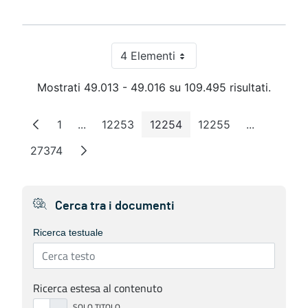
4 Elementi
Per pagina
Mostrati 49.013 - 49.016 su 109.495 risultati.
1
...
12253
12254
12255
...
Pagina
Pagine intermedie
Pagina
Pagina
Pagina
Pagine int
27374
Pagina
Cerca tra i documenti
Ricerca testuale
Ricerca estesa al contenuto