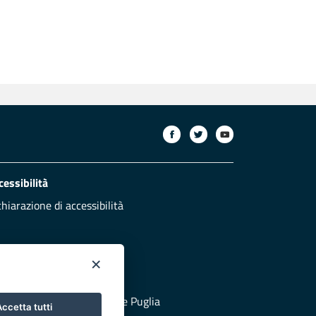
cessibilità
chiarazione di accessibilità
×
otezione civile
 al sito di Protezione Civile Puglia
ccetta tutti