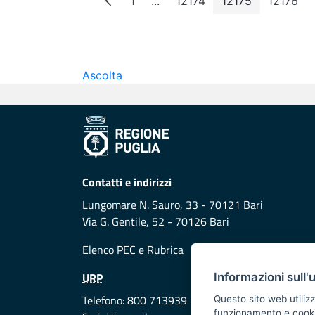
1
...
12174
12175
12176
Pagina
Pagine intermedie
Pagina
Pagina
Pagin
Ascolta
Contatti e indirizzi
Lungomare N. Sauro, 33 - 70121 Bari
Via G. Gentile, 52 - 70126 Bari
Elenco PEC
e
Rubrica
URP
Informazioni sull'
Telefono: 800 713939
Questo sito web utilizz
funzionamento e cookie 