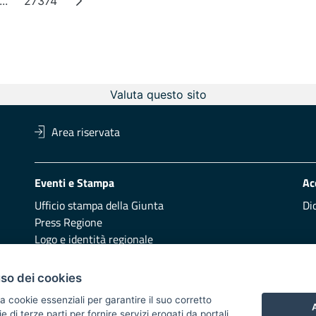
...
27374
a
Pagine intermedie
Pagina
Valuta questo sito
Area riservata
Eventi e Stampa
Ac
Ufficio stampa della Giunta
Di
Press Regione
Logo e identità regionale
Redazione
Pr
uso dei cookies
Presentazione
Vai
a cookie essenziali per garantire il suo corretto
A
di terze parti per fornire servizi erogati da portali