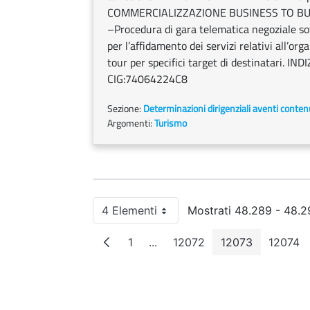
COMMERCIALIZZAZIONE BUSINESS TO BUS
–Procedura di gara telematica negoziale sotto
per l’affidamento dei servizi relativi all’or
tour per specifici target di destinatari.
CIG:74064224C8
Sezione:
Determinazioni dirigenziali aventi conten
Argomenti:
Turismo
4 Elementi
Mostrati 48.289 - 48.29
Per pagina
1
...
12072
12073
12074
Pagina
Pagine intermedie
Pagina
Pagina
Pagi