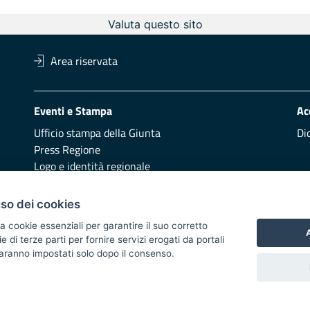
Valuta questo sito
Area riservata
Eventi e Stampa
Ac
Ufficio stampa della Giunta
Di
Press Regione
Logo e identità regionale
Redazione
Pr
uso dei cookies
Presentazione
Vai
a cookie essenziali per garantire il suo corretto
A
di terze parti per fornire servizi erogati da portali
Responsabili di pubblicazione
 saranno impostati solo dopo il consenso.
 2014/2020 - Asse XI