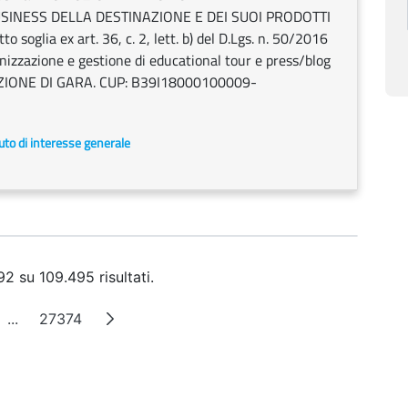
INESS DELLA DESTINAZIONE E DEI SUOI PRODOTTI
 soglia ex art. 36, c. 2, lett. b) del D.Lgs. n. 50/2016
ganizzazione e gestione di educational tour e press/blog
 INDIZIONE DI GARA. CUP: B39I18000100009-
uto di interesse generale
2 su 109.495 risultati.
...
27374
na
Pagine intermedie
Pagina