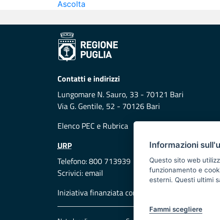
Ascolta
Contatti e indirizzi
Lungomare N. Sauro, 33 - 70121 Bari
Via G. Gentile, 52 - 70126 Bari
Elenco PEC
e
Rubrica
URP
Informazioni sull'
Telefono: 800 713939
Questo sito web utilizz
funzionamento e cookie 
Scrivici:
email
esterni. Questi ultimi
Iniziativa finanziata con risorse del POR Puglia
Fammi scegliere