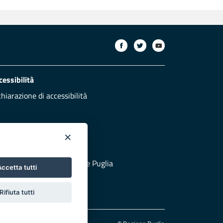
cessibilità
chiarazione di accessibilità
×
otezione civile
 al sito di Protezione Civile Puglia
ccetta tutti
Rifiuta tutti