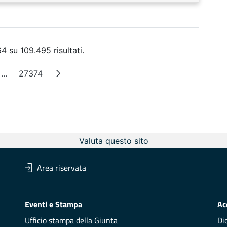
4 su 109.495 risultati.
...
27374
na
Pagine intermedie
Pagina
Valuta questo sito
Area riservata
Eventi e Stampa
Ac
Ufficio stampa della Giunta
Di