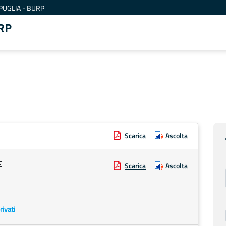
PUGLIA - BURP
RP
Scarica
Ascolta
E
Scarica
Ascolta
rivati