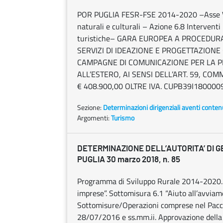
POR PUGLIA FESR-FSE 2014-2020 –Asse VI T
naturali e culturali – Azione 6.8 Interventi
turistiche– GARA EUROPEA A PROCEDU
SERVIZI DI IDEAZIONE E PROGETTAZIONE
CAMPAGNE DI COMUNICAZIONE PER LA PR
ALL’ESTERO, AI SENSI DELL’ART. 59, COM
€ 408.900,00 OLTRE IVA. CUPB39I180000
Sezione:
Determinazioni dirigenziali aventi conten
Argomenti:
Turismo
DETERMINAZIONE DELL’AUTORITA’ DI G
PUGLIA 30 marzo 2018, n. 85
Programma di Sviluppo Rurale 2014-2020. M
imprese”. Sottomisura 6.1 “Aiuto all’avviame
Sottomisure/Operazioni comprese nel Pacch
28/07/2016 e ss.mm.ii. Approvazione della 