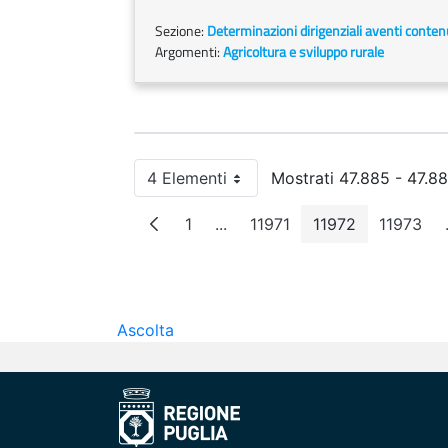
Sezione:
Determinazioni dirigenziali aventi conten
Argomenti:
Agricoltura e sviluppo rurale
4 Elementi
Mostrati 47.885 - 47.88
Per pagina
1
...
11971
11972
11973
Pagina
Pagine intermedie
Pagina
Pagina
Pagin
Ascolta