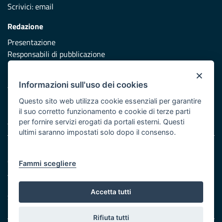
Scrivici:
email
Redazione
Presentazione
Responsabili di pubblicazione
×
Protezione civile
Informazioni sull'uso dei cookies
Vai al sito di Protezione Civile Puglia
Questo sito web utilizza cookie essenziali per garantire
Iniziativa finanziata con risorse del POR Puglia 2014/2020 -
il suo corretto funzionamento e cookie di terze parti
Asse XI
per fornire servizi erogati da portali esterni. Questi
ultimi saranno impostati solo dopo il consenso.
Note legali
Cookie e privacy
Fammi scegliere
Atti di notifica
Feed RSS
Accetta tutti
Servizi Intranet
Rifiuta tutti