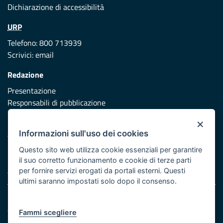
Dichiarazione di accessibilità
URP
Telefono: 800 713939
Scrivici:
email
Redazione
Presentazione
Responsabili di pubblicazione
×
Protezione civile
Informazioni sull'uso dei cookies
Vai al sito di Protezione Civile Puglia
Questo sito web utilizza cookie essenziali per garantire
Iniziativa finanziata con risorse del POR Puglia 2014/2020 -
il suo corretto funzionamento e cookie di terze parti
Asse XI
per fornire servizi erogati da portali esterni. Questi
ultimi saranno impostati solo dopo il consenso.
Note legali
Cookie e privacy
Fammi scegliere
Atti di notifica