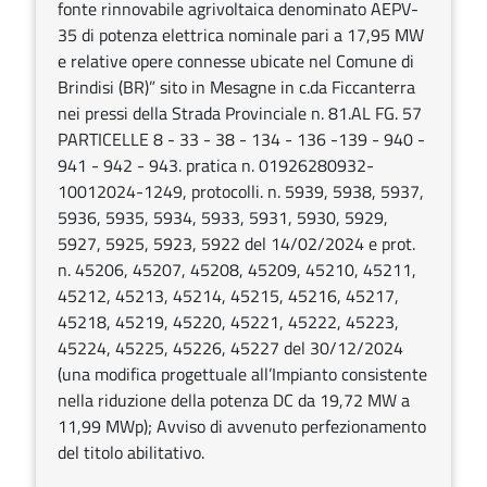
fonte rinnovabile agrivoltaica denominato AEPV-
35 di potenza elettrica nominale pari a 17,95 MW
e relative opere connesse ubicate nel Comune di
Brindisi (BR)” sito in Mesagne in c.da Ficcanterra
nei pressi della Strada Provinciale n. 81.AL FG. 57
PARTICELLE 8 - 33 - 38 - 134 - 136 -139 - 940 -
941 - 942 - 943. pratica n. 01926280932-
10012024-1249, protocolli. n. 5939, 5938, 5937,
5936, 5935, 5934, 5933, 5931, 5930, 5929,
5927, 5925, 5923, 5922 del 14/02/2024 e prot.
n. 45206, 45207, 45208, 45209, 45210, 45211,
45212, 45213, 45214, 45215, 45216, 45217,
45218, 45219, 45220, 45221, 45222, 45223,
45224, 45225, 45226, 45227 del 30/12/2024
(una modifica progettuale all’Impianto consistente
nella riduzione della potenza DC da 19,72 MW a
11,99 MWp); Avviso di avvenuto perfezionamento
del titolo abilitativo.