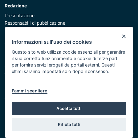
Redazione
Presentazione
Responsabili di pubblicazione
×
Protezione civile
Informazioni sull'uso dei cookies
Vai al sito di Protezione Civile Puglia
Questo sito web utilizza cookie essenziali per garantire
Iniziativa finanziata con risorse del POR Puglia 2014/2020 -
il suo corretto funzionamento e cookie di terze parti
Asse XI
per fornire servizi erogati da portali esterni. Questi
ultimi saranno impostati solo dopo il consenso.
Note legali
Cookie e privacy
Fammi scegliere
Atti di notifica
Feed RSS
Accetta tutti
Servizi Intranet
Rifiuta tutti
© Regione Puglia