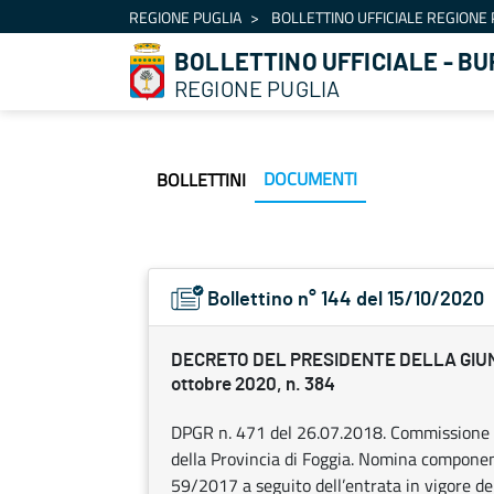
Navigazione
REGIONE PUGLIA
BOLLETTINO UFFICIALE REGIONE 
Salta al contenuto
BOLLETTINO UFFICIALE - BU
REGIONE PUGLIA
DOCUMENTI
BOLLETTINI
Bollettino n° 144 del 15/10/2020
DECRETO DEL PRESIDENTE DELLA GIU
ottobre 2020, n. 384
DPGR n. 471 del 26.07.2018. Commissione per 
della Provincia di Foggia. Nomina componenti 
59/2017 a seguito dell’entrata in vigore del