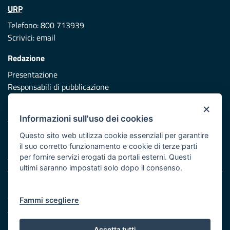
URP
Telefono: 800 713939
Scrivici:
email
Redazione
Presentazione
Responsabili di pubblicazione
×
Protezione civile
Informazioni sull'uso dei cookies
Vai al sito di Protezione Civile Puglia
Questo sito web utilizza cookie essenziali per garantire
Iniziativa finanziata con risorse del POR Puglia 2014/2020 -
il suo corretto funzionamento e cookie di terze parti
Asse XI
per fornire servizi erogati da portali esterni. Questi
ultimi saranno impostati solo dopo il consenso.
Note legali
Cookie e privacy
Fammi scegliere
Atti di notifica
Feed RSS
Accetta tutti