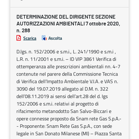
DETERMINAZIONE DEL DIRIGENTE SEZIONE
AUTORIZZAZIONI AMBIENTALI 7 ottobre 2020,
n. 288
Scarica
Ascolta
D.lgs. n. 152/2006 e s.m.i., L. 241/1990 e s.m.i ,
L.R. n. 11/2001 e s.m.i. – ID VIP 3861 Verifica di
ottemperanza alle prescrizioni ambientali nn. 4-7
contenute nel parere della Commissione Tecnica
di Verifica dell’Impatto Ambientale V.I.A. e VAS n.
3090 del 19.07.2019 allegato al D.M. n. 322
dell’08.11.2019 ai sensi dell’art.28 del d. Igs
152/2006 e s.m.i. relativi al progetto di
rifacimento metanodotto San Salvo-Biccari e
opere connesse proposto da Snam rete Gas S.p.A.-
- Proponente: Snam Rete Gas S.p.A., con sede
legale in San Donato Milanese (MI) – Piazza Santa