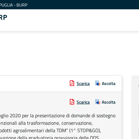
PUGLIA - BURP
RP
Scarica
Ascolta
Scarica
Ascolta
uglio 2020 per la presentazione di domande di sostegno
nzionali alla trasformazione, conservazione,
odotti agroalimentari della TDM” (1° STOP&GO),
azione della graduatoria provvisoria delle DDS