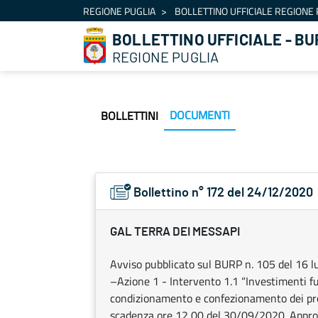
Navigazione
REGIONE PUGLIA
BOLLETTINO UFFICIALE REGIONE 
Salta al contenuto
BOLLETTINO UFFICIALE - BU
REGIONE PUGLIA
DOCUMENTI
BOLLETTINI
Bollettino n° 172 del 24/12/2020
GAL TERRA DEI MESSAPI
Avviso pubblicato sul BURP n. 105 del 16 l
–Azione 1 - Intervento 1.1 “Investimenti fu
condizionamento e confezionamento dei pr
scadenza ore 12,00 del 30/09/2020. Approv