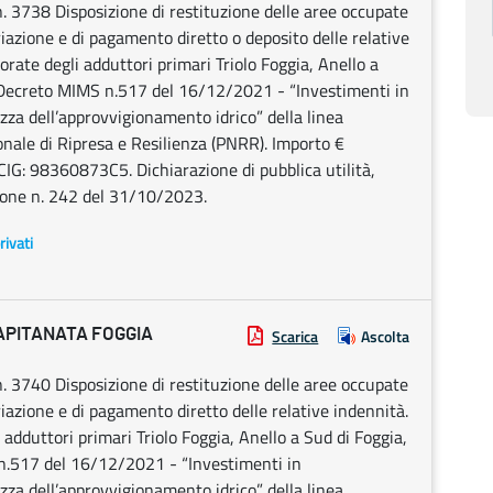
 3738 Disposizione di restituzione delle aree occupate
zione e di pagamento diretto o deposito delle relative
te degli adduttori primari Triolo Foggia, Anello a
a. Decreto MIMS n.517 del 16/12/2021 - “Investimenti in
ezza dell’approvvigionamento idrico” della linea
nale di Ripresa e Resilienza (PNRR). Importo €
: 98360873C5. Dichiarazione di pubblica utilità,
ione n. 242 del 31/10/2023.
rivati
APITANATA FOGGIA
Scarica
Ascolta
 3740 Disposizione di restituzione delle aree occupate
zione e di pagamento diretto delle relative indennità.
duttori primari Triolo Foggia, Anello a Sud di Foggia,
 n.517 del 16/12/2021 - “Investimenti in
ezza dell’approvvigionamento idrico” della linea