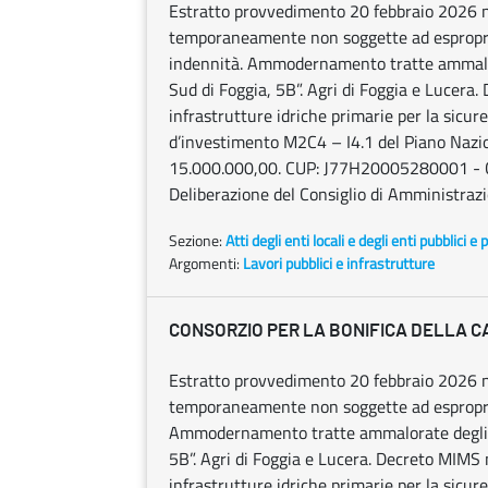
Estratto provvedimento 20 febbraio 2026 n.
temporaneamente non soggette ad espropria
indennità. Ammodernamento tratte ammalora
Sud di Foggia, 5B”. Agri di Foggia e Lucer
infrastrutture idriche primarie per la sicur
d’investimento M2C4 – I4.1 del Piano Nazio
15.000.000,00. CUP: J77H20005280001 - CIG
Deliberazione del Consiglio di Amministraz
Sezione:
Atti degli enti locali e degli enti pubblici e p
Argomenti:
Lavori pubblici e infrastrutture
CONSORZIO PER LA BONIFICA DELLA C
Estratto provvedimento 20 febbraio 2026 n.
temporaneamente non soggette ad espropria
Ammodernamento tratte ammalorate degli ad
5B”. Agri di Foggia e Lucera. Decreto MIMS
infrastrutture idriche primarie per la sicur