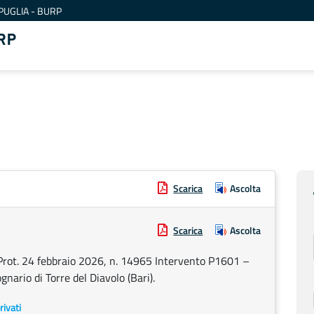
PUGLIA - BURP
RP
Scarica
Ascolta
Scarica
Ascolta
 Prot. 24 febbraio 2026, n. 14965 Intervento P1601 –
ario di Torre del Diavolo (Bari).
rivati