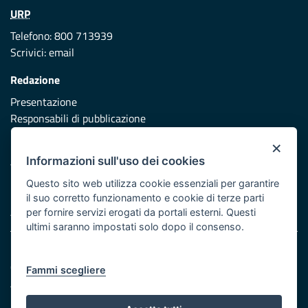
URP
Telefono: 800 713939
Scrivici:
email
Redazione
Presentazione
Responsabili di pubblicazione
×
Protezione civile
Informazioni sull'uso dei cookies
Vai al sito di Protezione Civile Puglia
Questo sito web utilizza cookie essenziali per garantire
Iniziativa finanziata con risorse del POR Puglia 2014/2020 -
il suo corretto funzionamento e cookie di terze parti
Asse XI
per fornire servizi erogati da portali esterni. Questi
ultimi saranno impostati solo dopo il consenso.
Note legali
Cookie e privacy
Fammi scegliere
Atti di notifica
Feed RSS