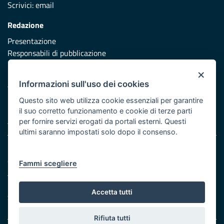
Scrivici:
email
Redazione
Presentazione
Responsabili di pubblicazione
×
Protezione civile
Informazioni sull'uso dei cookies
Vai al sito di Protezione Civile Puglia
Questo sito web utilizza cookie essenziali per garantire
Iniziativa finanziata con risorse del POR Puglia 2014/2020 -
il suo corretto funzionamento e cookie di terze parti
Asse XI
per fornire servizi erogati da portali esterni. Questi
ultimi saranno impostati solo dopo il consenso.
Note legali
Cookie e privacy
Fammi scegliere
Atti di notifica
Feed RSS
Accetta tutti
Servizi Intranet
Rifiuta tutti