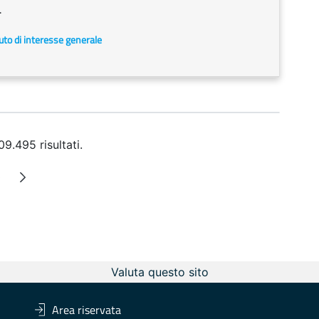
.
uto di interesse generale
09.495 risultati.
0
termedie
gina
Valuta questo sito
Area riservata