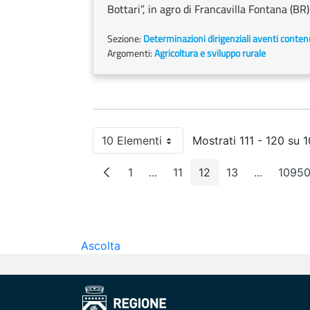
Bottari”, in agro di Francavilla Fontana (BR)
Sezione:
Determinazioni dirigenziali aventi conten
Argomenti:
Agricoltura e sviluppo rurale
10 Elementi
Mostrati 111 - 120 su 1
Per pagina
1
...
11
12
13
...
1095
Pagina
Pagine intermedie
Pagina
Pagina
Pagina
Pagine in
Pa
Ascolta