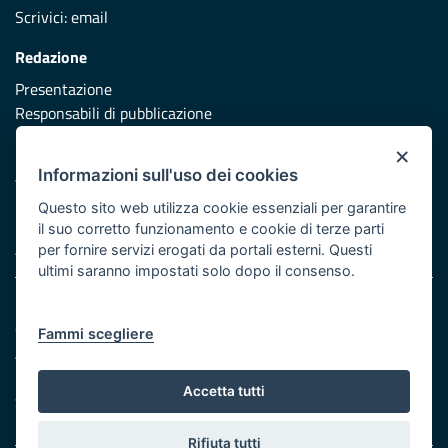
Scrivici:
email
Redazione
Presentazione
Responsabili di pubblicazione
×
Protezione civile
Informazioni sull'uso dei cookies
Vai al sito di Protezione Civile Puglia
Questo sito web utilizza cookie essenziali per garantire
Iniziativa finanziata con risorse del POR Puglia 2014/2020 -
il suo corretto funzionamento e cookie di terze parti
Asse XI
per fornire servizi erogati da portali esterni. Questi
ultimi saranno impostati solo dopo il consenso.
Note legali
Cookie e privacy
Fammi scegliere
Atti di notifica
Feed RSS
Accetta tutti
Servizi Intranet
Rifiuta tutti