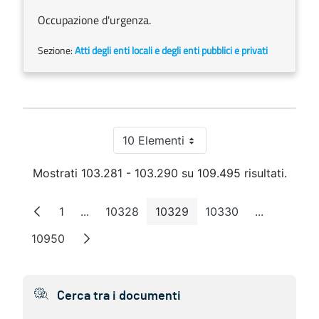
Occupazione d'urgenza.
Sezione:
Atti degli enti locali e degli enti pubblici e privati
10 Elementi
Per pagina
Mostrati 103.281 - 103.290 su 109.495 risultati.
1
...
10328
10329
10330
...
Pagina
Pagine intermedie
Pagina
Pagina
Pagina
Pagine int
10950
Pagina
Cerca tra i documenti