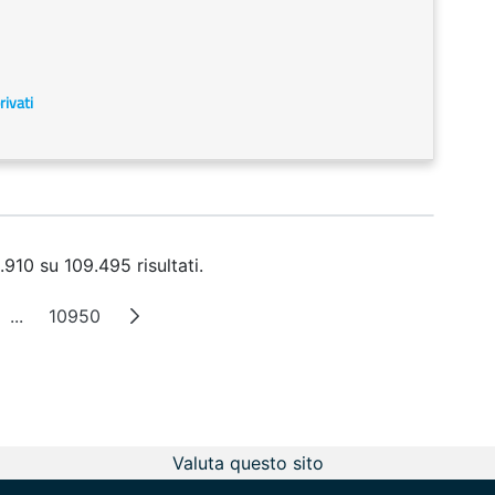
rivati
910 su 109.495 risultati.
...
10950
na
Pagine intermedie
Pagina
Valuta questo sito