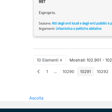
997
Esproprio.
Sezione:
Atti degli enti locali e degli enti pubblici e p
Argomenti:
Urbanistica e politiche abitative
10 Elementi
Mostrati 102.901 - 102.
Per pagina
1
...
10290
10291
10292
Pagina
Pagine intermedie
Pagina
Pagina
Pagi
Ascolta