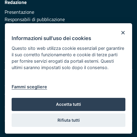
Redazione
Presentazione
Responsabili di pubblicazione
×
Protezione civile
Informazioni sull'uso dei cookies
Vai al sito di Protezione Civile Puglia
Questo sito web utilizza cookie essenziali per garantire
Iniziativa finanziata con risorse del POR Puglia 2014/2020 -
il suo corretto funzionamento e cookie di terze parti
Asse XI
per fornire servizi erogati da portali esterni. Questi
ultimi saranno impostati solo dopo il consenso.
Note legali
Cookie e privacy
Fammi scegliere
Atti di notifica
Feed RSS
Accetta tutti
Servizi Intranet
Rifiuta tutti
© Regione Puglia