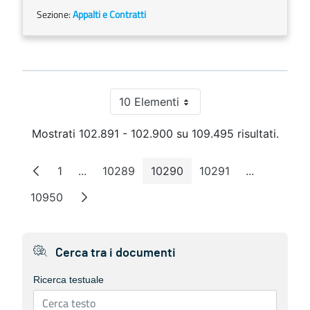
Sezione:
Appalti e Contratti
10 Elementi
Per pagina
Mostrati 102.891 - 102.900 su 109.495 risultati.
1
...
10289
10290
10291
...
Pagina
Pagine intermedie
Pagina
Pagina
Pagina
Pagine inte
10950
Pagina
Cerca tra i documenti
Ricerca testuale