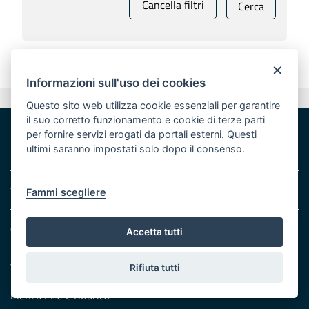
Cancella filtri
Cerca
×
Ascolta
Informazioni sull'uso dei cookies
Valuta questo sito
Questo sito web utilizza cookie essenziali per garantire
il suo corretto funzionamento e cookie di terze parti
per fornire servizi erogati da portali esterni. Questi
ultimi saranno impostati solo dopo il consenso.
Area riservata
Fammi scegliere
Contatti e indirizzi
Accetta tutti
Lungomare N. Sauro, 33 - 70121 Bari
Via G. Gentile, 52 - 70126 Bari
Rifiuta tutti
Elenco PEC
e
Rubrica