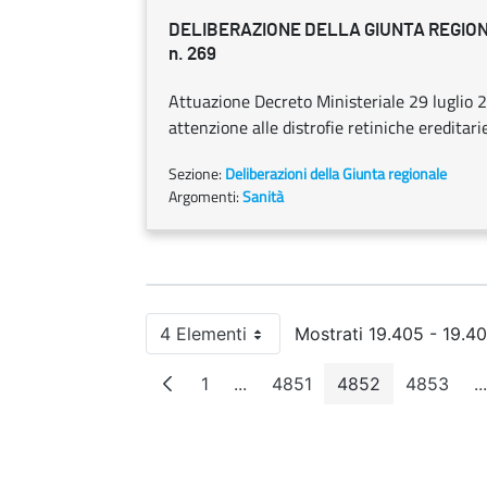
DELIBERAZIONE DELLA GIUNTA REGION
n. 269
Attuazione Decreto Ministeriale 29 luglio 2
attenzione alle distrofie retiniche ereditarie
Sezione:
Deliberazioni della Giunta regionale
Argomenti:
Sanità
4 Elementi
Mostrati 19.405 - 19.40
Per pagina
1
...
4851
4852
4853
...
Pagina
Pagine intermedie
Pagina
Pagina
Pagina
P