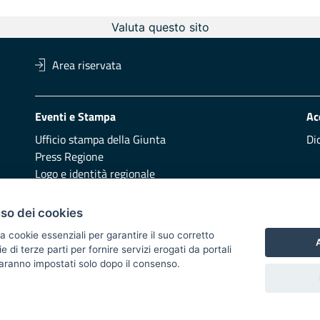
Valuta questo sito
Area riservata
Eventi e Stampa
Ac
Ufficio stampa della Giunta
Di
Press Regione
Logo e identità regionale
Redazione
Pr
uso dei cookies
Presentazione
Vai
a cookie essenziali per garantire il suo corretto
A
di terze parti per fornire servizi erogati da portali
Responsabili di pubblicazione
 saranno impostati solo dopo il consenso.
 2014/2020 - Asse XI