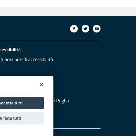
cessibilità
chiarazione di accessibilità
×
otezione civile
 al sito di Protezione Civile Puglia
ccetta tutti
Rifiuta tutti