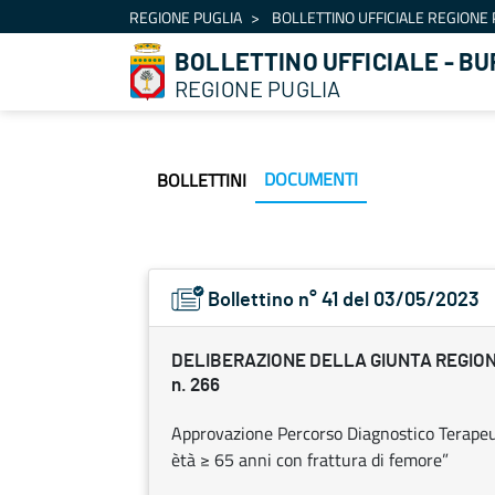
Navigazione
REGIONE PUGLIA
BOLLETTINO UFFICIALE REGIONE 
Salta al contenuto
BOLLETTINO UFFICIALE - BU
REGIONE PUGLIA
DOCUMENTI
BOLLETTINI
Bollettino n° 41 del 03/05/2023
DELIBERAZIONE DELLA GIUNTA REGION
n. 266
Approvazione Percorso Diagnostico Terapeut
ètà ≥ 65 anni con frattura di femore”