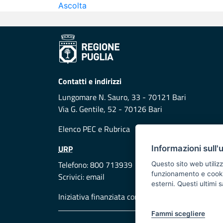
Ascolta
Contatti e indirizzi
Lungomare N. Sauro, 33 - 70121 Bari
Via G. Gentile, 52 - 70126 Bari
Elenco PEC
e
Rubrica
URP
Informazioni sull'
Telefono: 800 713939
Questo sito web utilizz
funzionamento e cookie 
Scrivici:
email
esterni. Questi ultimi
Iniziativa finanziata con risorse del POR Puglia
Fammi scegliere