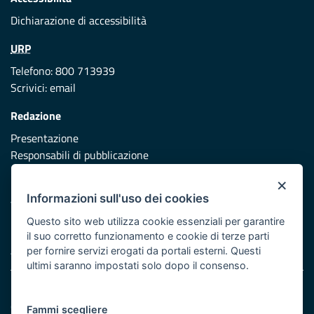
Dichiarazione di accessibilità
URP
Telefono: 800 713939
Scrivici:
email
Redazione
Presentazione
Responsabili di pubblicazione
×
Protezione civile
Informazioni sull'uso dei cookies
Vai al sito di Protezione Civile Puglia
Questo sito web utilizza cookie essenziali per garantire
Iniziativa finanziata con risorse del POR Puglia 2014/2020 -
il suo corretto funzionamento e cookie di terze parti
Asse XI
per fornire servizi erogati da portali esterni. Questi
ultimi saranno impostati solo dopo il consenso.
Note legali
Cookie e privacy
Fammi scegliere