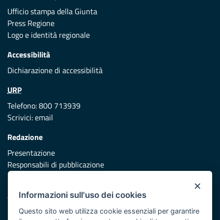
Ufficio stampa della Giunta
Press Regione
Logo e identità regionale
Accessibilità
Dichiarazione di accessibilità
URP
Telefono: 800 713939
Scrivici:
email
Redazione
Presentazione
Responsabili di pubblicazione
×
Protezione civile
Informazioni sull'uso dei cookies
Vai al sito di Protezione Civile Puglia
Questo sito web utilizza cookie essenziali per garantire
Iniziativa finanziata con risorse del POR Puglia 2014/2020 -