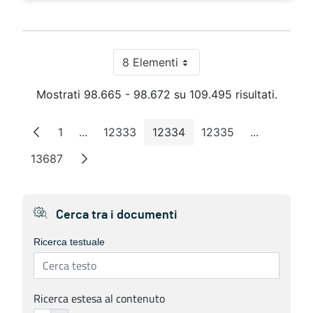
8 Elementi
Per pagina
Mostrati 98.665 - 98.672 su 109.495 risultati.
1
...
12333
12334
12335
...
Pagina
Pagine intermedie
Pagina
Pagina
Pagina
Pagine int
13687
Pagina
Cerca tra i documenti
Ricerca testuale
Ricerca estesa al contenuto