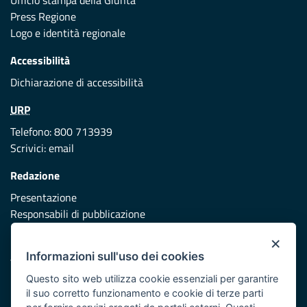
Ufficio stampa della Giunta
Press Regione
Logo e identità regionale
Accessibilità
Dichiarazione di accessibilità
URP
Telefono: 800 713939
Scrivici:
email
Redazione
Presentazione
Responsabili di pubblicazione
×
Protezione civile
Informazioni sull'uso dei cookies
Vai al sito di Protezione Civile Puglia
Questo sito web utilizza cookie essenziali per garantire
Iniziativa finanziata con risorse del POR Puglia 2014/2020 -
il suo corretto funzionamento e cookie di terze parti