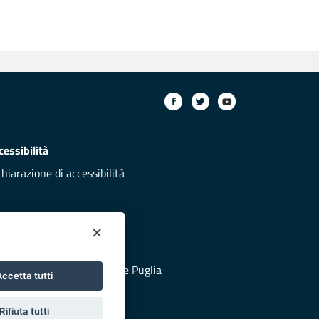
cessibilità
chiarazione di accessibilità
×
otezione civile
 al sito di Protezione Civile Puglia
ccetta tutti
Rifiuta tutti