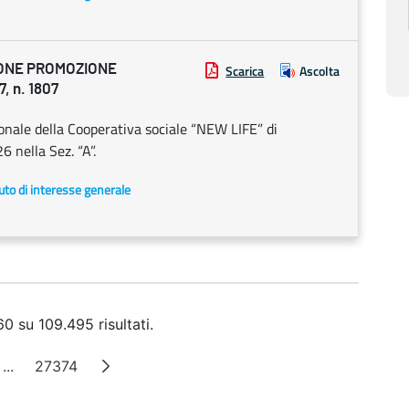
IONE PROMOZIONE
Scarica
Ascolta
, n. 1807
onale della Cooperativa sociale “NEW LIFE” di
 nella Sez. “A”.
uto di interesse generale
0 su 109.495 risultati.
...
27374
na
Pagine intermedie
Pagina