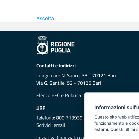
Ascolta
Contatti e indirizzi
Lungomare N. Sauro, 33 - 70121 Bari
Via G. Gentile, 52 - 70126 Bari
Elenco PEC
e
Rubrica
URP
Informazioni sull'
Telefono: 800 713939
Questo sito web utilizz
funzionamento e cookie 
Scrivici:
email
esterni. Questi ultimi
Iniziativa finanziata con risorse del POR Puglia