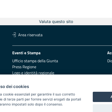
Valuta questo sito
Area riservata
Eventi e Stampa
Ac
Ufficio stampa della Giunta
Di
Press Regione
Logo e identità regionale
Redazione
Pr
uso dei cookies
Presentazione
Vai
a cookie essenziali per garantire il suo corretto
A
di terze parti per fornire servizi erogati da portali
Responsabili di pubblicazione
 saranno impostati solo dopo il consenso.
 2014/2020 - Asse XI