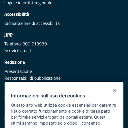
Logo e identità regionale
Accessibilità
Dichiarazione di accessibilità
URP
Telefono: 800 713939
Scrivici:
email
Redazione
Presentazione
Responsabili di pubblicazione
×
Protezione civile
Informazioni sull'uso dei cookies
Vai al sito di Protezione Civile Puglia
Questo sito web utilizza cookie essenziali per garantire
Iniziativa finanziata con risorse del POR Puglia 2014/2020 -
il suo corretto funzionamento e cookie di terze parti
Asse XI
per fornire servizi erogati da portali esterni. Questi
ultimi saranno impostati solo dopo il consenso.