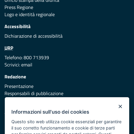
Ufficio stampa della Giunta
Press Regione
Logo e identità regionale
Accessibilità
Dichiarazione di accessibilità
URP
Telefono: 800 713939
Scrivici:
email
Redazione
Presentazione
Responsabili di pubblicazione
×
Protezione civile
Informazioni sull'uso dei cookies
Vai al sito di Protezione Civile Puglia
Questo sito web utilizza cookie essenziali per garantire
Iniziativa finanziata con risorse del POR Puglia 2014/2020 -
il suo corretto funzionamento e cookie di terze parti