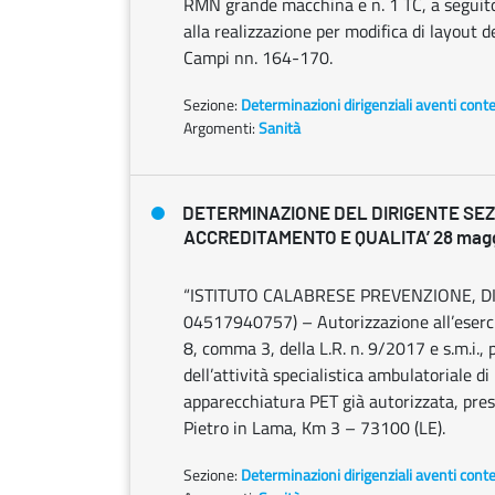
RMN grande macchina e n. 1 TC, a seguito 
alla realizzazione per modifica di layout d
Campi nn. 164-170.
Sezione:
Determinazioni dirigenziali aventi cont
Argomenti:
Sanità
DETERMINAZIONE DEL DIRIGENTE SE
ACCREDITAMENTO E QUALITA’ 28 maggi
“ISTITUTO CALABRESE PREVENZIONE, DIAG
04517940757) – Autorizzazione all’esercizio,
8, comma 3, della L.R. n. 9/2017 e s.m.i.,
dell’attività specialistica ambulatoriale d
apparecchiatura PET già autorizzata, press
Pietro in Lama, Km 3 – 73100 (LE).
Sezione:
Determinazioni dirigenziali aventi cont