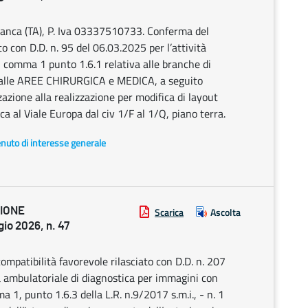
anca (TA), P. Iva 03337510733. Conferma del
to con D.D. n. 95 del 06.03.2025 per l’attività
 5, comma 1 punto 1.6.1 relativa alle branche di
alle AREE CHIRURGICA e MEDICA, a seguito
zazione alla realizzazione per modifica di layout
a al Viale Europa dal civ 1/F al 1/Q, piano terra.
enuto di interesse generale
ZIONE
Scarica
Ascolta
o 2026, n. 47
mpatibilità favorevole rilasciato con D.D. n. 207
ca ambulatoriale di diagnostica per immagini con
a 1, punto 1.6.3 della L.R. n.9/2017 s.m.i., - n. 1