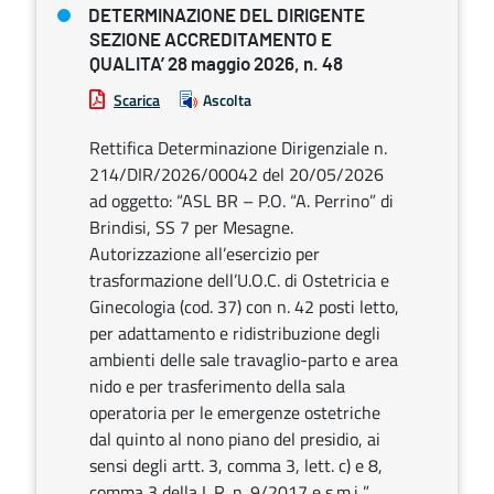
DETERMINAZIONE DEL DIRIGENTE
SEZIONE ACCREDITAMENTO E
QUALITA’ 28 maggio 2026, n. 48
Scarica
Ascolta
Rettifica Determinazione Dirigenziale n.
214/DIR/2026/00042 del 20/05/2026
ad oggetto: “ASL BR – P.O. “A. Perrino” di
Brindisi, SS 7 per Mesagne.
Autorizzazione all’esercizio per
trasformazione dell’U.O.C. di Ostetricia e
Ginecologia (cod. 37) con n. 42 posti letto,
per adattamento e ridistribuzione degli
ambienti delle sale travaglio-parto e area
nido e per trasferimento della sala
operatoria per le emergenze ostetriche
dal quinto al nono piano del presidio, ai
sensi degli artt. 3, comma 3, lett. c) e 8,
comma 3 della L.R. n. 9/2017 e s.m.i..”.