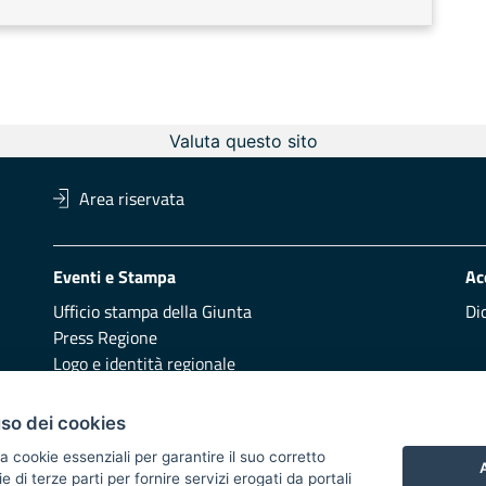
Valuta questo sito
Area riservata
Eventi e Stampa
Ac
Ufficio stampa della Giunta
Di
Press Regione
Logo e identità regionale
Redazione
Pr
uso dei cookies
Presentazione
Vai
a cookie essenziali per garantire il suo corretto
A
di terze parti per fornire servizi erogati da portali
Responsabili di pubblicazione