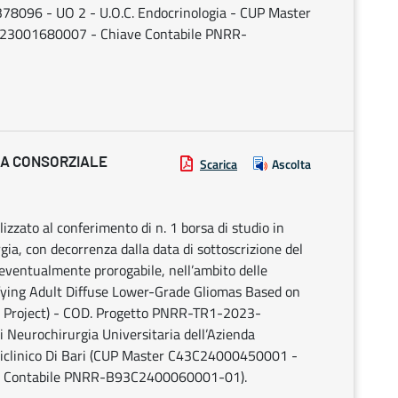
096 - UO 2 - U.O.C. Endocrinologia - CUP Master
23001680007 - Chiave Contabile PNRR-
IA CONSORZIALE
Scarica
Ascolta
alizzato al conferimento di n. 1 borsa di studio in
gia, con decorrenza dalla data di sottoscrizione del
eventualmente prorogabile, nell’ambito delle
tifying Adult Diffuse Lower-Grade Gliomas Based on
ari Project) - COD. Progetto PNRR-TR1-2023-
i Neurochirurgia Universitaria dell’Azienda
oliclinico Di Bari (CUP Master C43C24000450001 -
e Contabile PNRR-B93C2400060001-01).