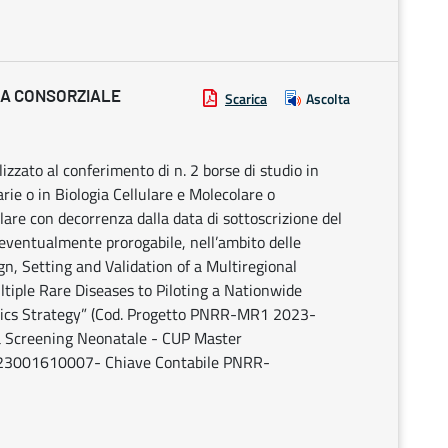
IA CONSORZIALE
Scarica
Ascolta
alizzato al conferimento di n. 2 borse di studio in
arie o in Biologia Cellulare e Molecolare o
re con decorrenza dalla data di sottoscrizione del
eventualmente prorogabile, nell’ambito delle
gn, Setting and Validation of a Multiregional
iple Rare Diseases to Piloting a Nationwide
mics Strategy” (Cod. Progetto PNRR-MR1 2023-
ca Screening Neonatale - CUP Master
23001610007- Chiave Contabile PNRR-