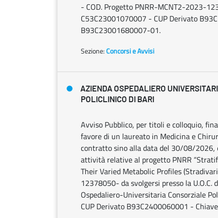
- COD. Progetto PNRR-MCNT2-2023-12378
C53C23001070007 - CUP Derivato B93C
B93C23001680007-01.
Sezione:
Concorsi e Avvisi
AZIENDA OSPEDALIERO UNIVERSITAR
POLICLINICO DI BARI
Avviso Pubblico, per titoli e colloquio, fin
favore di un laureato in Medicina e Chirur
contratto sino alla data del 30/08/2026, 
attività relative al progetto PNRR “Stra
Their Varied Metabolic Profiles (Stradiv
12378050- da svolgersi presso la U.O.C. d
Ospedaliero-Universitaria Consorziale P
CUP Derivato B93C2400060001 - Chiav