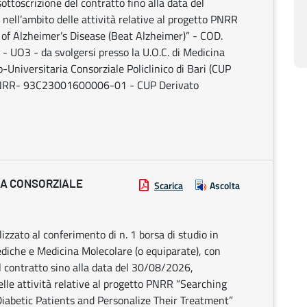
sottoscrizione del contratto fino alla data del
ell’ambito delle attività relative al progetto PNRR
n of Alzheimer’s Disease (Beat Alzheimer)” - COD.
3 - da svolgersi presso la U.O.C. di Medicina
-Universitaria Consorziale Policlinico di Bari (CUP
PNRR- 93C23001600006-01 - CUP Derivato
IA CONSORZIALE
Scarica
Ascolta
alizzato al conferimento di n. 1 borsa di studio in
diche e Medicina Molecolare (o equiparate), con
l contratto sino alla data del 30/08/2026,
lle attività relative al progetto PNRR “Searching
iabetic Patients and Personalize Their Treatment”