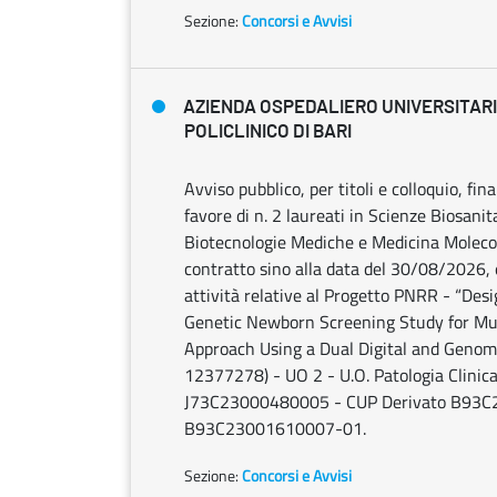
Sezione:
Concorsi e Avvisi
AZIENDA OSPEDALIERO UNIVERSITAR
POLICLINICO DI BARI
Avviso pubblico, per titoli e colloquio, fin
favore di n. 2 laureati in Scienze Biosanit
Biotecnologie Mediche e Medicina Molecola
contratto sino alla data del 30/08/2026, 
attività relative al Progetto PNRR - “Desi
Genetic Newborn Screening Study for Mult
Approach Using a Dual Digital and Geno
12377278) - UO 2 - U.O. Patologia Clini
J73C23000480005 - CUP Derivato B93C
B93C23001610007-01.
Sezione:
Concorsi e Avvisi