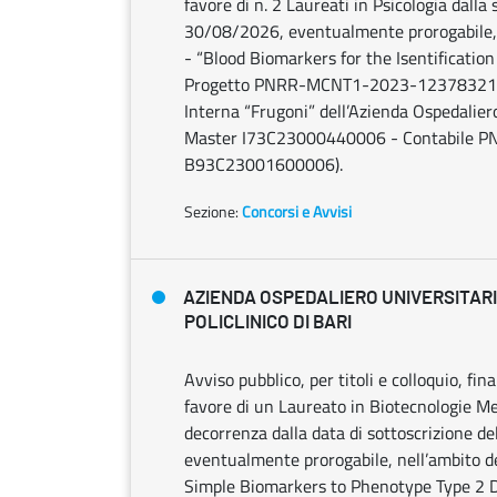
favore di n. 2 Laureati in Psicologia dalla 
30/08/2026, eventualmente prorogabile, n
- “Blood Biomarkers for the Isentificatio
Progetto PNRR-MCNT1-2023-12378321 - UO
Interna “Frugoni” dell’Azienda Ospedaliero
Master I73C23000440006 - Contabile 
B93C23001600006).
Sezione:
Concorsi e Avvisi
AZIENDA OSPEDALIERO UNIVERSITAR
POLICLINICO DI BARI
Avviso pubblico, per titoli e colloquio, fin
favore di un Laureato in Biotecnologie Me
decorrenza dalla data di sottoscrizione de
eventualmente prorogabile, nell’ambito de
Simple Biomarkers to Phenotype Type 2 D