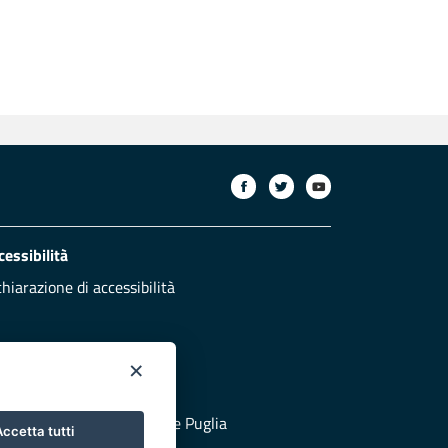
cessibilità
chiarazione di accessibilità
×
otezione civile
 al sito di Protezione Civile Puglia
ccetta tutti