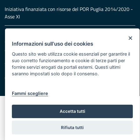
Iniziativa finanziata con risorse del POR Puglia 2014/2020 -
Asse XI
Note legali
×
Cookie e privacy
Informazioni sull'uso dei cookies
Atti di notifica
Questo sito web utilizza cookie essenziali per garantire il
Feed RSS
suo corretto funzionamento e cookie di terze parti per
Servizi Intranet
fornire servizi erogati da portali esterni. Questi ultimi
saranno impostati solo dopo il consenso.
© Regione Puglia
Fammi scegliere
Accetta tutti
Rifiuta tutti