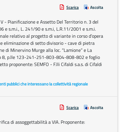
Scarica
Ascolta
- Pianificazione e Assetto Del Territorio n. 3 del
e s.m.i., L. 241/90 e s.m.i, L.R.11/2001 e s.m.i.
le relativo al progetto di variante in corso d’opera
te eliminazione di setto divisorio - cave di pietra
une di Minervino Murge alla loc. “Lamione” e La
lio 8, p.lle 123-241-251-803-804-808-802 e foglio
 proponente: SEMFO - F.lli Cifaldi s.a.s. di Cifaldi
i enti pubblici che interessano la collettività regionale
Scarica
Ascolta
ifica di assoggettabilità a VIA. Proponente: