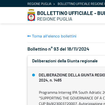
Navigazione
REGIONE PUGLIA
BOLLETTINO UFFICIALE REGIONE 
Salta al contenuto
BOLLETTINO UFFICIALE - BU
REGIONE PUGLIA
Torna all'elenco bollettini
Bollettino n° 93 del 18/11/2024
Deliberazioni della Giunta regionale
DELIBERAZIONE DELLA GIUNTA REGIO
2024, n. 1465
Programma Interreg IPA South Adriatic 2
“SUPPORTING THE GOVERNANCE OF A C
CUP B49I23003720007. Autorizzazione miss